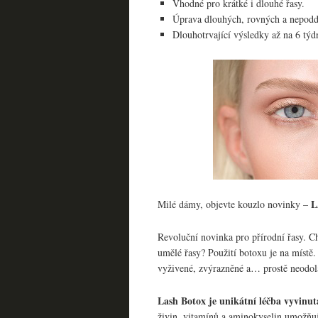
Vhodné pro krátké i dlouhé řasy.
Úprava dlouhých, rovných a nepodd
Dlouhotrvající výsledky až na 6 týd
L
Milé dámy, objevte kouzlo novinky –
Revoluční novinka pro přírodní řasy. Chc
umělé řasy? Použití botoxu je na místě
vyživené, zvýrazněné a… prostě neodol
Lash Botox je unikátní léčba vyvinuta
živin, vitamínů a aminokyselin umožňuje