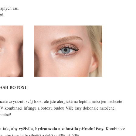
ajných řas.
nů.
ASH BOTOXU
ete zvýraznit svůj look, ale jste alergické na lepidla nebo jen nechcete
. V kombinaci liftingu a botoxu budou Váše řasy dokonale natočené,
atelné!
 tak, aby vyživila, hydratovala a zahustila přírodní řasy.
Kombinace
, aby řasy byly silnější a delší o 30% až 50%.