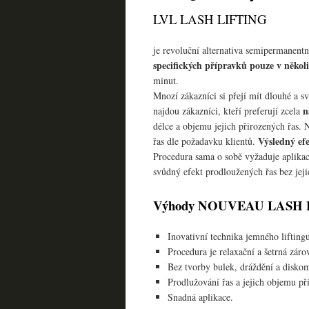
LVL LASH LIFTING
je revoluční alternativa semipermanentn
specifických přípravků pouze v někol
minut.
Mnozí zákazníci si přejí mít dlouhé a s
n
najdou zákazníci, kteří preferují zcela
délce a objemu jejich přirozených 
Výsledný efe
řas dle požadavku klientů.
Procedura sama o sobě vyžaduje aplikaci
svůdný efekt prodloužených řas bez jej
Výhody NOUVEAU LASH 
Inovativní technika jemného liftingu
Procedura je relaxační a šetrná záro
Bez tvorby bulek, dráždění a diskom
Prodlužování řas a jejich objemu př
Snadná aplikace.