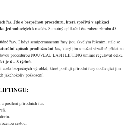
Jde o bezpečnou proceduru, která spočívá v aplikaci
ích řas.
ika jednoduchých krocích.
Samotný aplikační čas zabere zhruba 45
vůdné řasy. I když semipermanentní řasy jsou skvělým řešením, stále se
aturální způsob prodlužování řas
, který jim umožní vizuálně přidat na
řas. Novou procedurou NOUVEAU LASH LIFTING umíme regulovat délku
kt je 6 – 8 týdnů.
 zcela bezpečných výrobků, které posilují přírodní řasy dodávající jim
ich jakéhokoliv poškození.
LIFTINGU:
 a posílení přírodních řas.
veň.
fortu.
irozenou cestou.