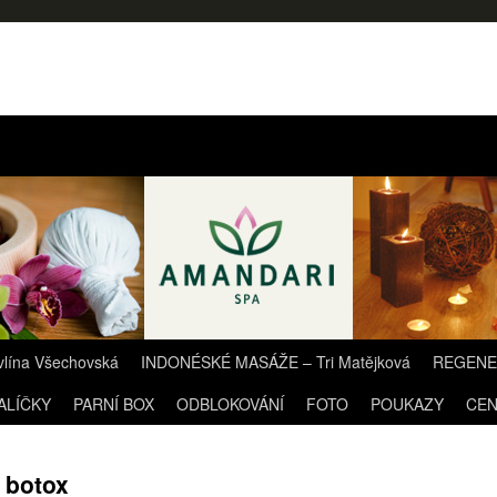
lína Všechovská
INDONÉSKÉ MASÁŽE – Tri Matějková
REGENER
ALÍČKY
PARNÍ BOX
ODBLOKOVÁNÍ
FOTO
POUKAZY
CEN
h botox