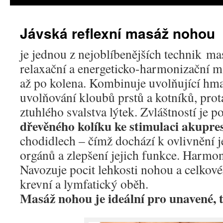
Jávská reflexní masáž nohou
je jednou z nejoblíbenějších technik mas
relaxační a energeticko-harmonizační m
až po kolena. Kombinuje uvolňující hma
uvolňování kloubů prstů a kotníků, pro
ztuhlého svalstva lýtek. Zvláštností je p
dřevěného kolíku ke stimulaci akupre
chodidlech – čímž dochází k ovlivnění j
orgánů a zlepšení jejich funkce. Harmoni
Navozuje pocit lehkosti nohou a celkové
krevní a lymfatický oběh.
Masáž nohou je ideální pro unavené, t